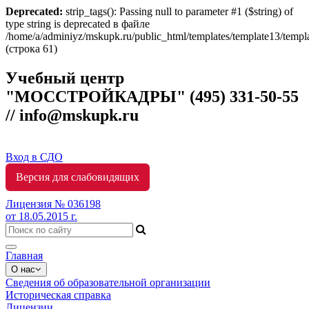
Deprecated:
strip_tags(): Passing null to parameter #1 ($string) of
type string is deprecated в файле
/home/a/adminiyz/mskupk.ru/public_html/templates/template13/templ
(строка 61)
Учебный центр
"МОССТРОЙКАДРЫ"
(495) 331-50-55
// info@mskupk.ru
Вход в СДО
Версия для слабовидящих
Лицензия № 036198
от 18.05.2015 г.
Toggle
Главная
navigation
О нас
Сведения об образовательной организации
Историческая справка
Лицензии