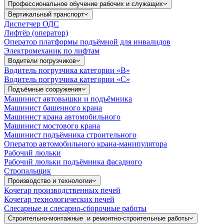
Профессиональное обучение рабочих и служащих
Вертикальный транспорт
Диспетчер ОДС
Лифтёр (оператор)
Оператор платформы подъёмной для инвалидов
Электромеханик по лифтам
Водители погрузчиков
Водитель погрузчика категории «B»
Водитель погрузчика категории «С»
Подъёмные сооружения
Машинист автовышки и подъёмника
Машинист башенного крана
Машинист крана автомобильного
Машинист мостового крана
Машинист подъёмника строительного
Оператор автомобильного крана-манипулятора
Рабочий люльки
Рабочий люльки подъёмника фасадного
Стропальщик
Производство и технологии
Кочегар производственных печей
Кочегар технологических печей
Слесарные и слесарно-сборочные работы
Строительно-монтажные и ремонтно-строительные работы