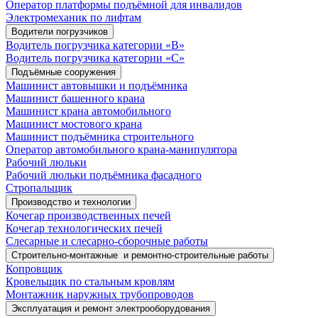
Оператор платформы подъёмной для инвалидов
Электромеханик по лифтам
Водители погрузчиков
Водитель погрузчика категории «B»
Водитель погрузчика категории «С»
Подъёмные сооружения
Машинист автовышки и подъёмника
Машинист башенного крана
Машинист крана автомобильного
Машинист мостового крана
Машинист подъёмника строительного
Оператор автомобильного крана-манипулятора
Рабочий люльки
Рабочий люльки подъёмника фасадного
Стропальщик
Производство и технологии
Кочегар производственных печей
Кочегар технологических печей
Слесарные и слесарно-сборочные работы
Строительно-монтажные и ремонтно-строительные работы
Копровщик
Кровельщик по стальным кровлям
Монтажник наружных трубопроводов
Эксплуатация и ремонт электрооборудования