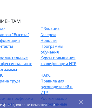
ЛИЕНТАМ
нас
Обучение
лигон "Высота"
Галереи
формация
Новости
нтакты
Программы
обучения
полнительные
Курсы повышения
офессиональные
квалификации ИТР
ограммы
ЧС
НАКС
рана труда
Правила для
руководителей и
ИТР
бочие профессии
Ростехнадзор
И о нас
Современные
ie-файлы, которые помогают нам