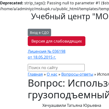
Deprecated:
strip_tags(): Passing null to parameter #1 ($st
/home/a/adminiyz/mskupk.ru/public_html/templates/templ
Учебный центр "М
Вход в СДО
Версия для слабовидящих
Лицензия № 036198
от 18.05.2015 г.
Главная
»
О нас
»
Вопросы-ответы
»
Испол
Вопрос: Использ
грузоподъемный
Хечуашвили Татьяна Юрьевна