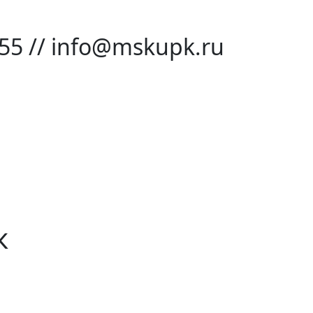
-55 // info@mskupk.ru
к