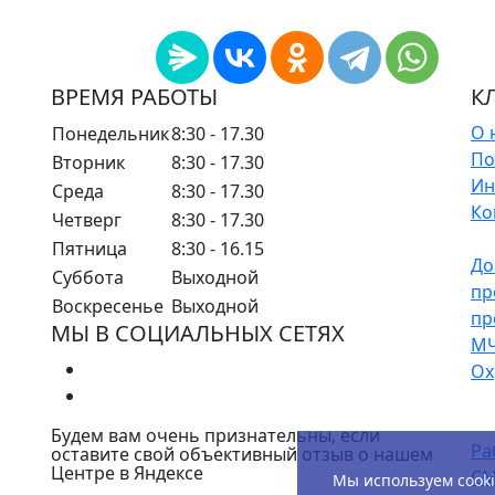
ВРЕМЯ РАБОТЫ
К
О 
Понедельник
8:30 - 17.30
По
Вторник
8:30 - 17.30
Ин
Среда
8:30 - 17.30
Ко
Четверг
8:30 - 17.30
Пятница
8:30 - 16.15
До
Суббота
Выходной
пр
Воскресенье
Выходной
пр
МЫ В СОЦИАЛЬНЫХ СЕТЯХ
М
Ох
Будем вам очень признательны, если
Ра
оставите свой объективный отзыв о нашем
Центре в Яндексе
СМ
Мы используем cook