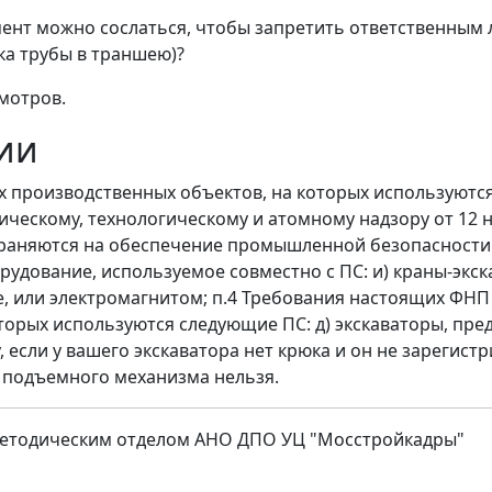
мент можно сослаться, чтобы запретить ответственным 
ка трубы в траншею)?
смотров.
ии
х производственных объектов, на которых используют
ческому, технологическому и атомному надзору от 12 
траняются на обеспечение промышленной безопасности
дование, используемое совместно с ПС: и) краны-экск
, или электромагнитом; п.4 Требования настоящих ФНП
орых используются следующие ПС: д) экскаваторы, пр
если у вашего экскаватора нет крюка и он не зарегист
е подъемного механизма нельзя.
методическим отделом АНО ДПО УЦ "Мосстройкадры"