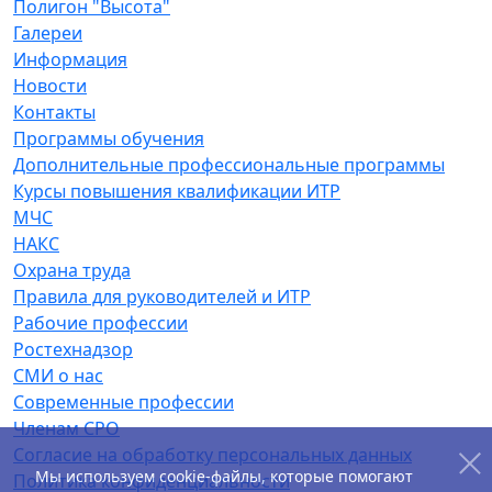
Полигон "Высота"
Галереи
Информация
Новости
Контакты
Программы обучения
Дополнительные профессиональные программы
Курсы повышения квалификации ИТР
МЧС
НАКС
Охрана труда
Правила для руководителей и ИТР
Рабочие профессии
Ростехнадзор
СМИ о нас
Современные профессии
Членам СРО
Согласие на обработку персональных данных
Мы используем cookie-файлы, которые помогают
Политика конфиденциальности