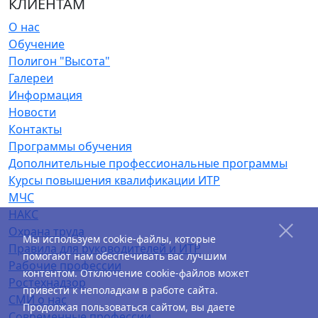
КЛИЕНТАМ
О нас
Обучение
Полигон "Высота"
Галереи
Информация
Новости
Контакты
Программы обучения
Дополнительные профессиональные программы
Курсы повышения квалификации ИТР
МЧС
НАКС
Охрана труда
Мы используем cookie-файлы, которые
Правила для руководителей и ИТР
помогают нам обеспечивать вас лучшим
Рабочие профессии
контентом. Отключение cookie-файлов может
Ростехнадзор
привести к неполадкам в работе сайта.
СМИ о нас
Продолжая пользоваться сайтом, вы даете
Современные профессии