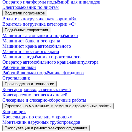
Оператор платформы подъёмной для инвалидов
Электромеханик по лифтам
Водители погрузчиков
Водитель погрузчика категории «B»
Водитель погрузчика категории «С»
Подъёмные сооружения
Машинист автовышки и подъёмника
Машинист башенного крана
Машинист крана автомобильного
Машинист мостового крана
Машинист подъёмника строительного
Оператор автомобильного крана-манипулятора
Рабочий люльки
Рабочий люльки подъёмника фасадного
Стропальщик
Производство и технологии
Кочегар производственных печей
Кочегар технологических печей
Слесарные и слесарно-сборочные работы
Строительно-монтажные и ремонтно-строительные работы
Копровщик
Кровельщик по стальным кровлям
Монтажник наружных трубопроводов
Эксплуатация и ремонт электрооборудования