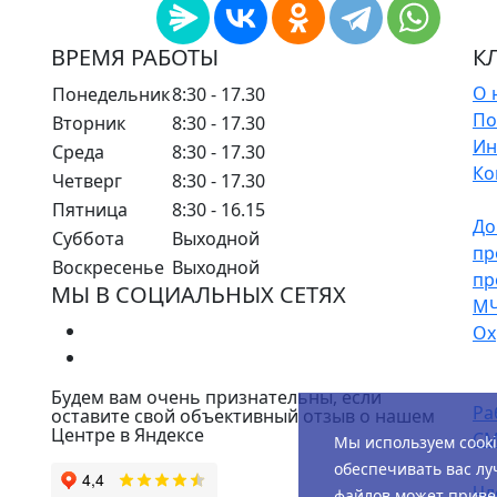
ВРЕМЯ РАБОТЫ
К
О 
Понедельник
8:30 - 17.30
По
Вторник
8:30 - 17.30
Ин
Среда
8:30 - 17.30
Ко
Четверг
8:30 - 17.30
Пятница
8:30 - 16.15
До
Суббота
Выходной
пр
Воскресенье
Выходной
пр
МЫ В СОЦИАЛЬНЫХ СЕТЯХ
М
Ох
Будем вам очень признательны, если
Ра
оставите свой объективный отзыв о нашем
Центре в Яндексе
СМ
Мы используем cook
обеспечивать вас лу
Чл
файлов может привес