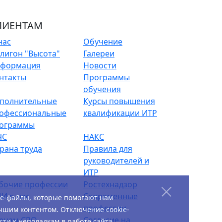
ЛИЕНТАМ
нас
Обучение
лигон "Высота"
Галереи
формация
Новости
нтакты
Программы
обучения
полнительные
Курсы повышения
офессиональные
квалификации ИТР
ограммы
ЧС
НАКС
рана труда
Правила для
руководителей и
ИТР
бочие профессии
Ростехнадзор
И о нас
Современные
ie-файлы, которые помогают нам
профессии
чшим контентом. Отключение cookie-
енам СРО
Согласие на
ти к неполадкам в работе сайта.