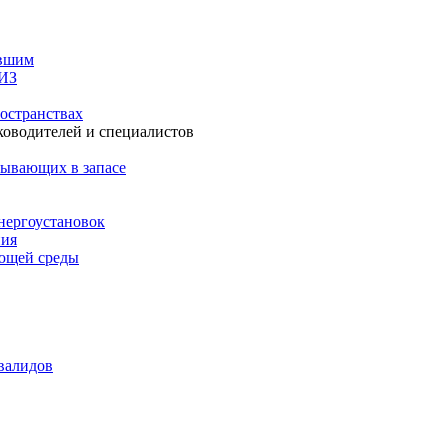
авшим
СИЗ
остранствах
ководителей и специалистов
бывающих в запасе
нергоустановок
ния
ающей среды
валидов