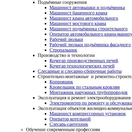
Подъёмные сооружения
Машинист автовышки и подъёмника
Машинист башенного крана
Машинист крана автомобильного
Машинист мостового крана
Машинист подъёмника строительного
Оператор автомобильного крана-манипу
Рабочий люльки
Рабочий люльки подъёмника фасадного
Стропальщик
Производство и технологии
Кочегар производственных печей
Кочегар технологических печей
Слесарные и слесарно-сборочные работы
Строительно-монтажные и ремонтно-строите
Копровщик
Кровельщик по стальным кровлям
Монтажник наружных трубопроводов
Эксплуатация и ремонт электрооборудования
Электромонтер по ремонту и обслужив
Эксплуатация объектов жилищно-коммунальн
Машинист компрессорных установок
Оператор котельной
Слесарь-сантехник
Обучение современным профессиям