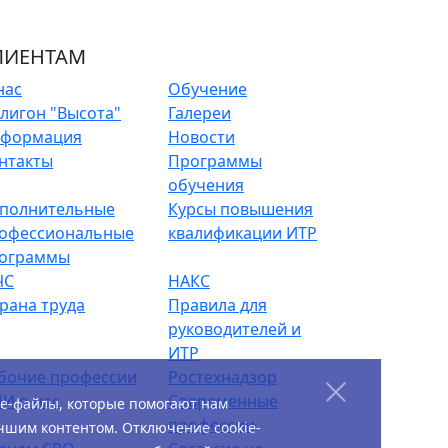
ЛИЕНТАМ
нас
Обучение
лигон "Высота"
Галереи
формация
Новости
нтакты
Программы
обучения
полнительные
Курсы повышения
офессиональные
квалификации ИТР
ограммы
ЧС
НАКС
рана труда
Правила для
руководителей и
ИТР
бочие профессии
Ростехнадзор
И о нас
Современные
ie-файлы, которые помогают нам
профессии
чшим контентом. Отключение cookie-