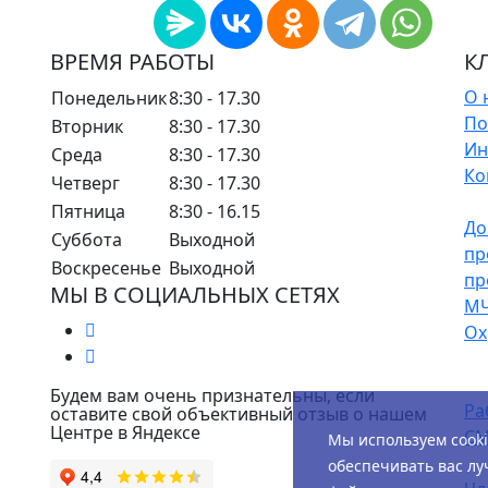
ВРЕМЯ РАБОТЫ
К
О 
Понедельник
8:30 - 17.30
По
Вторник
8:30 - 17.30
Ин
Среда
8:30 - 17.30
Ко
Четверг
8:30 - 17.30
Пятница
8:30 - 16.15
До
Суббота
Выходной
пр
Воскресенье
Выходной
пр
МЫ В СОЦИАЛЬНЫХ СЕТЯХ
М
Ох
Будем вам очень признательны, если
Ра
оставите свой объективный отзыв о нашем
Центре в Яндексе
СМ
Мы используем cook
обеспечивать вас лу