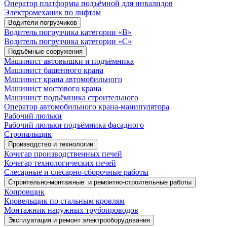
Оператор платформы подъёмной для инвалидов
Электромеханик по лифтам
Водители погрузчиков
Водитель погрузчика категории «B»
Водитель погрузчика категории «С»
Подъёмные сооружения
Машинист автовышки и подъёмника
Машинист башенного крана
Машинист крана автомобильного
Машинист мостового крана
Машинист подъёмника строительного
Оператор автомобильного крана-манипулятора
Рабочий люльки
Рабочий люльки подъёмника фасадного
Стропальщик
Производство и технологии
Кочегар производственных печей
Кочегар технологических печей
Слесарные и слесарно-сборочные работы
Строительно-монтажные и ремонтно-строительные работы
Копровщик
Кровельщик по стальным кровлям
Монтажник наружных трубопроводов
Эксплуатация и ремонт электрооборудования