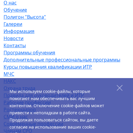
О нас
Обучение
Полигон "Высота"
Галереи
Информация
Новости
Контакты
Программы обучения
Дополнительные профессиональные программы
Курсы повышения квалификации ИТР
МЧС
НАКС
Охрана труда
Мы используем cookie-файлы, которые
Правила для руководителей и ИТР
помогают нам обеспечивать вас лучшим
Рабочие профессии
контентом. Отключение cookie-файлов может
Ростехнадзор
привести к неполадкам в работе сайта.
СМИ о нас
Продолжая пользоваться сайтом, вы даете
Современные профессии
согласие на использование ваших cookie-
Членам СРО