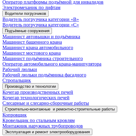
Оператор платформы подъёмной для инвалидов
Электромеханик по лифтам
Водители погрузчиков
Водитель погрузчика категории «B»
Водитель погрузчика категории «С»
Подъёмные сооружения
Машинист автовышки и подъёмника
Машинист башенного крана
Машинист крана автомобильного
Машинист мостового крана
Машинист подъёмника строительного
Оператор автомобильного крана-манипулятора
Рабочий люльки
Рабочий люльки подъёмника фасадного
Стропальщик
Производство и технологии
Кочегар производственных печей
Кочегар технологических печей
Слесарные и слесарно-сборочные работы
Строительно-монтажные и ремонтно-строительные работы
Копровщик
Кровельщик по стальным кровлям
Монтажник наружных трубопроводов
Эксплуатация и ремонт электрооборудования