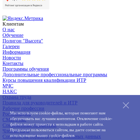
Клиентам
О нас
Обучение
Полигон "Высота"
Галереи
Информация
Новости
Контакты
Программы обучения
Дополнительные профессиональные программы
Курсы повышения квалификации ИТР
МЧС
НАКС
Охрана труда
Правила для руководителей и ИТР
Рабочие профессии
Мы используем cookie-файлы, которые помогают нам
Ростехнадзор
обеспечивать вас лучшим контентом. Отключение cookie-
СМИ о нас
файлов может привести к неполадкам в работе сайта.
Современные профессии
Продолжая пользоваться сайтом, вы даете согласие на
Членам СРО
использование ваших cookie-файлов.
Согласие на обработку персональных данных