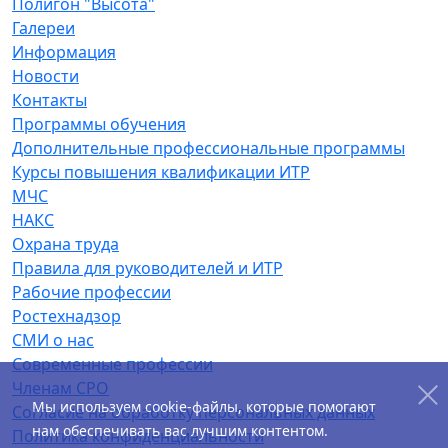
Полигон "Высота"
Галереи
Информация
Новости
Контакты
Программы обучения
Дополнительные профессиональные программы
Курсы повышения квалификации ИТР
МЧС
НАКС
Охрана труда
Правила для руководителей и ИТР
Рабочие профессии
Ростехнадзор
СМИ о нас
Современные профессии
Членам СРО
Мы используем cookie-файлы, которые помогают
Согласие на обработку персональных данных
нам обеспечивать вас лучшим контентом.
Политика конфиденциальности