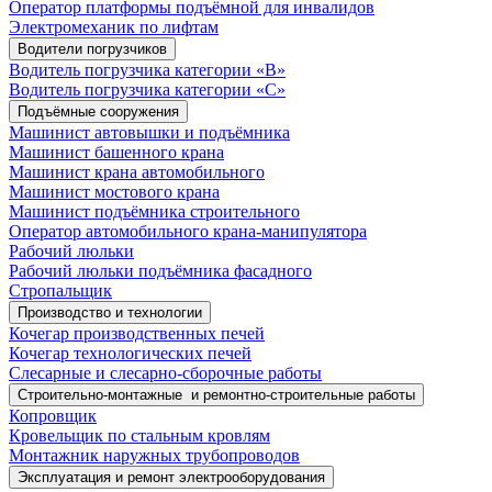
Оператор платформы подъёмной для инвалидов
Электромеханик по лифтам
Водители погрузчиков
Водитель погрузчика категории «B»
Водитель погрузчика категории «С»
Подъёмные сооружения
Машинист автовышки и подъёмника
Машинист башенного крана
Машинист крана автомобильного
Машинист мостового крана
Машинист подъёмника строительного
Оператор автомобильного крана-манипулятора
Рабочий люльки
Рабочий люльки подъёмника фасадного
Стропальщик
Производство и технологии
Кочегар производственных печей
Кочегар технологических печей
Слесарные и слесарно-сборочные работы
Строительно-монтажные и ремонтно-строительные работы
Копровщик
Кровельщик по стальным кровлям
Монтажник наружных трубопроводов
Эксплуатация и ремонт электрооборудования