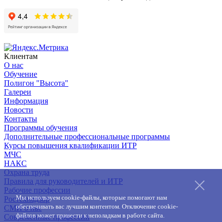
Клиентам
О нас
Обучение
Полигон "Высота"
Галереи
Информация
Новости
Контакты
Программы обучения
Дополнительные профессиональные программы
Курсы повышения квалификации ИТР
МЧС
НАКС
Охрана труда
Правила для руководителей и ИТР
Рабочие профессии
Мы используем cookie-файлы, которые помогают нам
Ростехнадзор
обеспечивать вас лучшим контентом. Отключение cookie-
СМИ о нас
файлов может привести к неполадкам в работе сайта.
Современные профессии