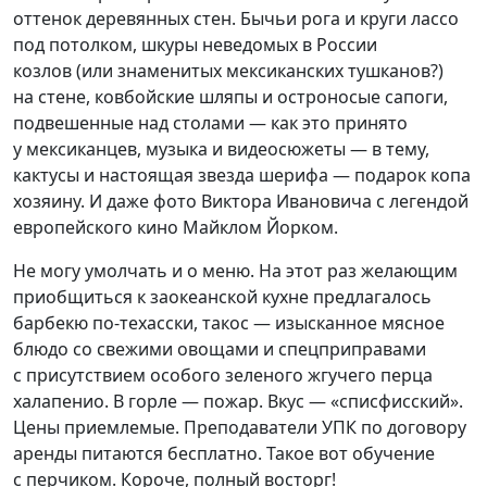
оттенок деревянных стен. Бычьи рога и круги лассо
под потолком, шкуры неведомых в России
козлов
(
или знаменитых мексиканских тушканов?)
на стене, ковбойские шляпы и остроносые сапоги,
подвешенные над столами — как это принято
у мексиканцев, музыка и видеосюжеты — в тему,
кактусы и настоящая звезда шерифа — подарок копа
хозяину. И даже фото Виктора Ивановича с легендой
европейского кино Майклом Йорком.
Не могу умолчать и о меню. На этот раз желающим
приобщиться к заокеанской кухне предлагалось
барбекю по-техасски, такос — изысканное мясное
блюдо со свежими овощами и спецприправами
с присутствием особого зеленого жгучего перца
халапенио. В горле — пожар. Вкус —
«
списфисский».
Цены приемлемые. Преподаватели УПК по договору
аренды питаются бесплатно. Такое вот обучение
с перчиком. Короче, полный восторг!