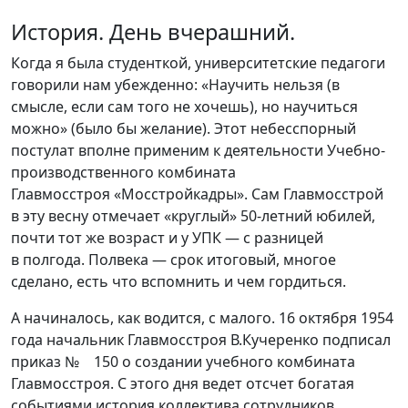
История. День вчерашний.
Когда я была студенткой, университетские педагоги
говорили нам убежденно:
«
Научить нельзя
(
в
смысле, если сам того не хочешь), но научиться
можно»
(
было бы желание). Этот небесспорный
постулат вполне применим к деятельности Учебно-
производственного комбината
Главмосстроя
«
Мосстройкадры». Сам Главмосстрой
в эту весну отмечает
«
круглый» 50-летний юбилей,
почти тот же возраст и у УПК — с разницей
в полгода. Полвека — срок итоговый, многое
сделано, есть что вспомнить и чем гордиться.
А начиналось, как водится, с малого. 16 октября 1954
года начальник Главмосстроя В.Кучеренко подписал
приказ № 150 о создании учебного комбината
Главмосстроя. С этого дня ведет отсчет богатая
событиями история коллектива сотрудников,