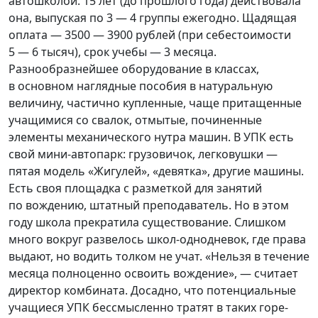
автошколой. 15 лет
(
до прошлого года) действовала
она, выпуская по 3 — 4 группы ежегодно. Щадящая
оплата — 3500 — 3900 рублей
(
при себестоимости
5 — 6 тысяч), срок учебы — 3 месяца.
Разнообразнейшее оборудование в классах,
в основном наглядные пособия в натуральную
величину, частично купленные, чаще притащенные
учащимися со свалок, отмытые, починенные
элементы механического нутра машин. В УПК есть
свой мини-автопарк: грузовичок, легковушки —
пятая модель
«
Жигулей»,
«
девятка», другие машины.
Есть своя площадка с разметкой для занятий
по вождению, штатный преподаватель. Но в этом
году школа прекратила существование. Слишком
много вокруг развелось школ-однодневок, где права
выдают, но водить толком не учат.
«
Нельзя в течение
месяца полноценно освоить вождение», — считает
директор комбината. Досадно, что потенциальные
учащиеся УПК бессмысленно тратят в таких горе-