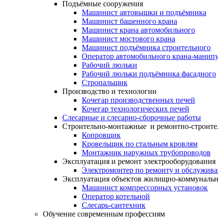
Подъёмные сооружения
Машинист автовышки и подъёмника
Машинист башенного крана
Машинист крана автомобильного
Машинист мостового крана
Машинист подъёмника строительного
Оператор автомобильного крана-манипу
Рабочий люльки
Рабочий люльки подъёмника фасадного
Стропальщик
Производство и технологии
Кочегар производственных печей
Кочегар технологических печей
Слесарные и слесарно-сборочные работы
Строительно-монтажные и ремонтно-строите
Копровщик
Кровельщик по стальным кровлям
Монтажник наружных трубопроводов
Эксплуатация и ремонт электрооборудования
Электромонтер по ремонту и обслужив
Эксплуатация объектов жилищно-коммунальн
Машинист компрессорных установок
Оператор котельной
Слесарь-сантехник
Обучение современным профессиям