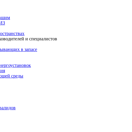
авшим
СИЗ
остранствах
ководителей и специалистов
бывающих в запасе
нергоустановок
ния
ающей среды
валидов