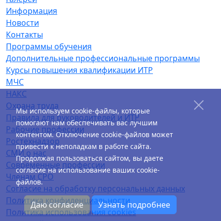
Информация
Новости
Контакты
Программы обучения
Дополнительные профессиональные программы
Курсы повышения квалификации ИТР
МЧС
НАКС
Охрана труда
Мы используем cookie-файлы, которые
Правила для руководителей и ИТР
помогают нам обеспечивать вас лучшим
Рабочие профессии
контентом. Отключение cookie-файлов может
Ростехнадзор
привести к неполадкам в работе сайта.
СМИ о нас
Продолжая пользоваться сайтом, вы даете
Современные профессии
согласие на использование ваших cookie-
Членам СРО
файлов.
Согласие на обработку персональных данных
Политика конфиденциальности
Даю согласие
Узнать подробнее
Политика использования cookies