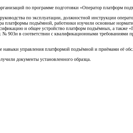
ганизаций по программе подготовки «Оператор платформ подъ
ю руководства по эксплуатации, должностной инструкции опера
ра платформы подъёмной, работники изучили основные нормат
сификацию и общее устройство платформ подъёмных, а также «П
. № 903н в соответствии с квалификационными требованиями пр
е навыки управления платформой подъёмной и приёмами её обсл
лучили документы установленного образца.