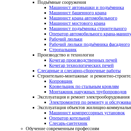
Подъёмные сооружения
Машинист автовышки и подъёмника
Машинист башенного крана
Машинист крана автомобильного
Машинист мостового крана
Машинист подъёмника строительного
Оператор автомобильного крана-манипу
Рабочий люльки
Рабочий люльки подъёмника фасадного
Стропальщик
Производство и технологии
Кочегар производственных печей
Кочегар технологических печей
Слесарные и слесарно-сборочные работы
Строительно-монтажные и ремонтно-строите
Копровщик
Кровельщик по стальным кровлям
Монтажник наружных трубопроводов
Эксплуатация и ремонт электрооборудования
Электромонтер по ремонту и обслужив
Эксплуатация объектов жилищно-коммунальн
Машинист компрессорных установок
Оператор котельной
Слесарь-сантехник
Обучение современным профессиям