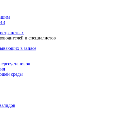
авшим
СИЗ
остранствах
ководителей и специалистов
бывающих в запасе
нергоустановок
ния
ающей среды
валидов