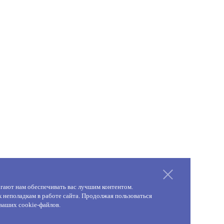
гают нам обеспечивать вас лучшим контентом.
 неполадкам в работе сайта. Продолжая пользоваться
 ваших cookie-файлов.