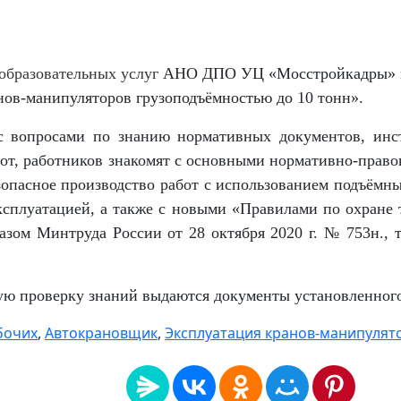
 образовательных услуг
АНО ДПО УЦ «Мосстройкадры» пр
нов-манипуляторов грузоподъёмностью до 10 тонн
».
с вопросами по знанию нормативных документов, инс
от, работников знакомят с основными нормативно-право
зопасное производство работ с использованием подъёмн
ксплуатацией, а также с новыми
«Правилами по охране т
зом Минтруда России от 28 октября 2020 г. № 753н.
, 
ю проверку знаний выдаются документы установленного
бочих
,
Автокрановщик
,
Эксплуатация кранов-манипулят