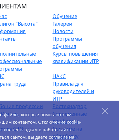
ЛИЕНТАМ
нас
Обучение
лигон "Высота"
Галереи
формация
Новости
нтакты
Программы
обучения
полнительные
Курсы повышения
офессиональные
квалификации ИТР
ограммы
ЧС
НАКС
рана труда
Правила для
руководителей и
ИТР
бочие профессии
Ростехнадзор
И о нас
Современные
ie-файлы, которые помогают нам
профессии
чшим контентом. Отключение cookie-
енам СРО
Согласие на
ти к неполадкам в работе сайта.
обработку
ься сайтом, вы даете согласие на