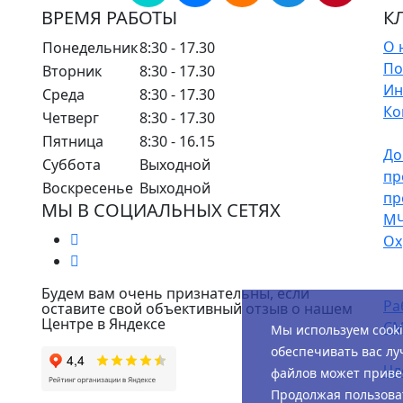
ВРЕМЯ РАБОТЫ
К
О 
Понедельник
8:30 - 17.30
По
Вторник
8:30 - 17.30
Ин
Среда
8:30 - 17.30
Ко
Четверг
8:30 - 17.30
Пятница
8:30 - 16.15
До
Суббота
Выходной
пр
Воскресенье
Выходной
пр
МЫ В СОЦИАЛЬНЫХ СЕТЯХ
М
Ох
Будем вам очень признательны, если
Ра
оставите свой объективный отзыв о нашем
Центре в Яндексе
СМ
Мы используем cook
обеспечивать вас лу
Чл
файлов может привес
Продолжая пользоват