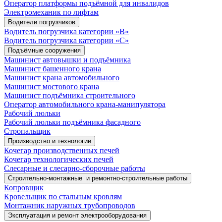
Оператор платформы подъёмной для инвалидов
Электромеханик по лифтам
Водители погрузчиков
Водитель погрузчика категории «B»
Водитель погрузчика категории «С»
Подъёмные сооружения
Машинист автовышки и подъёмника
Машинист башенного крана
Машинист крана автомобильного
Машинист мостового крана
Машинист подъёмника строительного
Оператор автомобильного крана-манипулятора
Рабочий люльки
Рабочий люльки подъёмника фасадного
Стропальщик
Производство и технологии
Кочегар производственных печей
Кочегар технологических печей
Слесарные и слесарно-сборочные работы
Строительно-монтажные и ремонтно-строительные работы
Копровщик
Кровельщик по стальным кровлям
Монтажник наружных трубопроводов
Эксплуатация и ремонт электрооборудования