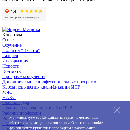
Клиентам
О нас
Обучение
Полигон "Высота"
Галереи
Информация
Новости
Контакты
Программы обучения
Дополнительные профессиональные программы
Курсы повышения квалификации ИТР
МЧС
НАКС
Охрана труда
Правила для руководителей и ИТР
Рабочие профессии
Мы используем cookie-файлы, которые помогают нам
Ростехнадзор
обеспечивать вас лучшим контентом. Отключение cookie-
СМИ о нас
файлов может привести к неполадкам в работе сайта.
Современные профессии