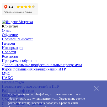
Клиентам
О нас
Обучение
Полигон "Высота"
Галереи
Информация
Новости
Контакты
Программы обучения
Дополнительные профессиональные программы
Курсы повышения квалификации ИТР
МЧС
НАКС
Охрана труда
Правила для руководителей и ИТР
Рабочие профессии
Мы используем cookie-файлы, которые помогают нам
Ростехнадзор
обеспечивать вас лучшим контентом. Отключение cookie-
СМИ о нас
файлов может привести к неполадкам в работе сайта.
Современные профессии