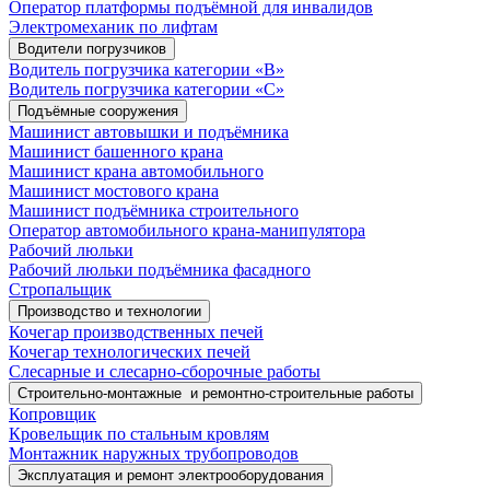
Оператор платформы подъёмной для инвалидов
Электромеханик по лифтам
Водители погрузчиков
Водитель погрузчика категории «B»
Водитель погрузчика категории «С»
Подъёмные сооружения
Машинист автовышки и подъёмника
Машинист башенного крана
Машинист крана автомобильного
Машинист мостового крана
Машинист подъёмника строительного
Оператор автомобильного крана-манипулятора
Рабочий люльки
Рабочий люльки подъёмника фасадного
Стропальщик
Производство и технологии
Кочегар производственных печей
Кочегар технологических печей
Слесарные и слесарно-сборочные работы
Строительно-монтажные и ремонтно-строительные работы
Копровщик
Кровельщик по стальным кровлям
Монтажник наружных трубопроводов
Эксплуатация и ремонт электрооборудования