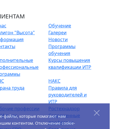
ЛИЕНТАМ
нас
Обучение
лигон "Высота"
Галереи
формация
Новости
нтакты
Программы
обучения
полнительные
Курсы повышения
офессиональные
квалификации ИТР
ограммы
ЧС
НАКС
рана труда
Правила для
руководителей и
ИТР
бочие профессии
Ростехнадзор
И о нас
Современные
ie-файлы, которые помогают нам
профессии
чшим контентом. Отключение cookie-