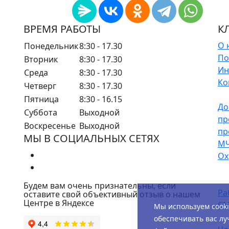
ВРЕМЯ РАБОТЫ
К
О 
Понедельник
8:30 - 17.30
По
Вторник
8:30 - 17.30
Ин
Среда
8:30 - 17.30
Ко
Четверг
8:30 - 17.30
Пятница
8:30 - 16.15
До
Суббота
Выходной
пр
Воскресенье
Выходной
пр
МЫ В СОЦИАЛЬНЫХ СЕТЯХ
М
Ох
Будем вам очень признательны, если
Ра
оставите свой объективный отзыв о нашем
Центре в Яндексе
СМ
Мы используем cook
обеспечивать вас лу