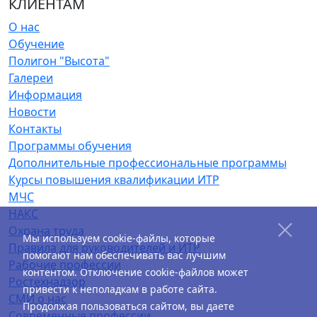
КЛИЕНТАМ
О нас
Обучение
Полигон "Высота"
Галереи
Информация
Новости
Контакты
Программы обучения
Дополнительные профессиональные программы
Курсы повышения квалификации ИТР
МЧС
НАКС
Охрана труда
Мы используем cookie-файлы, которые
Правила для руководителей и ИТР
помогают нам обеспечивать вас лучшим
Рабочие профессии
контентом. Отключение cookie-файлов может
Ростехнадзор
привести к неполадкам в работе сайта.
СМИ о нас
Продолжая пользоваться сайтом, вы даете
Современные профессии