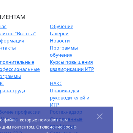
ЛИЕНТАМ
нас
Обучение
лигон "Высота"
Галереи
формация
Новости
нтакты
Программы
обучения
полнительные
Курсы повышения
офессиональные
квалификации ИТР
ограммы
ЧС
НАКС
рана труда
Правила для
руководителей и
ИТР
бочие профессии
Ростехнадзор
И о нас
Современные
ie-файлы, которые помогают нам
профессии
чшим контентом. Отключение cookie-