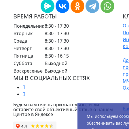
ВРЕМЯ РАБОТЫ
К
О 
Понедельник
8:30 - 17.30
По
Вторник
8:30 - 17.30
Ин
Среда
8:30 - 17.30
Ко
Четверг
8:30 - 17.30
Пятница
8:30 - 16.15
До
Суббота
Выходной
пр
Воскресенье
Выходной
пр
МЫ В СОЦИАЛЬНЫХ СЕТЯХ
М
Ох
Будем вам очень признательны, если
Ра
оставите свой объективный отзыв о нашем
Центре в Яндексе
СМ
Мы используем cook
обеспечивать вас лу