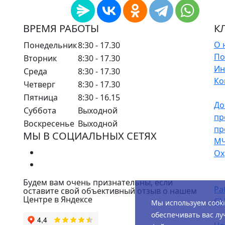
ВРЕМЯ РАБОТЫ
К
О 
Понедельник
8:30 - 17.30
По
Вторник
8:30 - 17.30
Ин
Среда
8:30 - 17.30
Ко
Четверг
8:30 - 17.30
Пятница
8:30 - 16.15
До
Суббота
Выходной
пр
Воскресенье
Выходной
пр
МЫ В СОЦИАЛЬНЫХ СЕТЯХ
М
Ох
Будем вам очень признательны, если
Ра
оставите свой объективный отзыв о нашем
Центре в Яндексе
СМ
Мы используем cook
обеспечивать вас лу