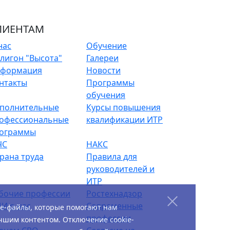
ЛИЕНТАМ
нас
Обучение
лигон "Высота"
Галереи
формация
Новости
нтакты
Программы
обучения
полнительные
Курсы повышения
офессиональные
квалификации ИТР
ограммы
ЧС
НАКС
рана труда
Правила для
руководителей и
ИТР
бочие профессии
Ростехнадзор
И о нас
Современные
ie-файлы, которые помогают нам
профессии
чшим контентом. Отключение cookie-