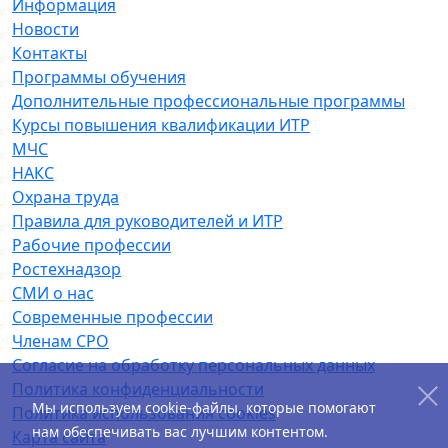
Информация
Новости
Контакты
Программы обучения
Дополнительные профессиональные программы
Курсы повышения квалификации ИТР
МЧС
НАКС
Охрана труда
Правила для руководителей и ИТР
Рабочие профессии
Ростехнадзор
СМИ о нас
Современные профессии
Членам СРО
Согласие на обработку персональных данных
Политика конфиденциальности
Мы используем cookie-файлы, которые помогают
Политика использования cookies
нам обеспечивать вас лучшим контентом.
Карта сайта