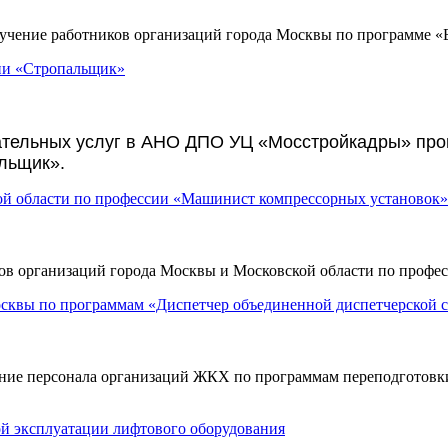
ние работников организаций города Москвы по программе «Бе
ии «Стропальщик»
ательных услуг в
АНО ДПО УЦ «Мосстройкадры» прош
льщик».
ой области по профессии «Машинист компрессорных установок»
 организаций города Москвы и Московской области по профес
сквы по программам «Диспетчер объединенной диспетчерской 
е персонала организаций ЖКХ по программам переподготовки
й эксплуатации лифтового оборудования