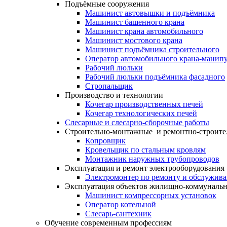
Подъёмные сооружения
Машинист автовышки и подъёмника
Машинист башенного крана
Машинист крана автомобильного
Машинист мостового крана
Машинист подъёмника строительного
Оператор автомобильного крана-манипу
Рабочий люльки
Рабочий люльки подъёмника фасадного
Стропальщик
Производство и технологии
Кочегар производственных печей
Кочегар технологических печей
Слесарные и слесарно-сборочные работы
Строительно-монтажные и ремонтно-строите
Копровщик
Кровельщик по стальным кровлям
Монтажник наружных трубопроводов
Эксплуатация и ремонт электрооборудования
Электромонтер по ремонту и обслужив
Эксплуатация объектов жилищно-коммунальн
Машинист компрессорных установок
Оператор котельной
Слесарь-сантехник
Обучение современным профессиям