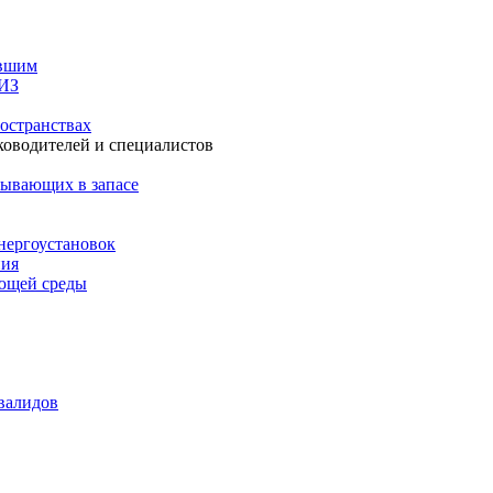
авшим
СИЗ
остранствах
ководителей и специалистов
бывающих в запасе
нергоустановок
ния
ающей среды
валидов