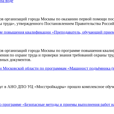
на воде
организаций города Москвы по оказанию первой помощи постр
ны труда», утвержденного Постановлением Правительства Россий
мме повышения квалификации «Преподаватель, обучающий прие
 организаций города Москвы по программе повышения квалиф
ения по охране труда и проверки знания требований охраны тр
ивных документов.
 и Московской области по программам «Машинист подъёмника 
слуг в АНО ДПО УЦ «Мосстройкадры» прошло комплексное обуч
о программе «Безопасные методы и приемы выполнения работ н