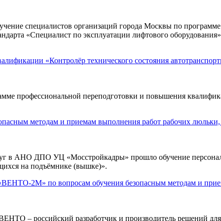
ние специалистов организаций города Москвы по программе «
тандарта «Специалист по эксплуатации лифтового оборудования
алификации «Контролёр технического состояния автотранспорт
ме профессиональной переподготовки и повышения квалификац
опасным методам и приемам выполнения работ рабочих люльки,
слуг в АНО ДПО УЦ «Мосстройкадры» прошло обучение персонал
щихся на подъёмнике (вышке)».
НТО-2М» по вопросам обучения безопасным методам и прием
ЕНТО – российский разработчик и производитель решений для 