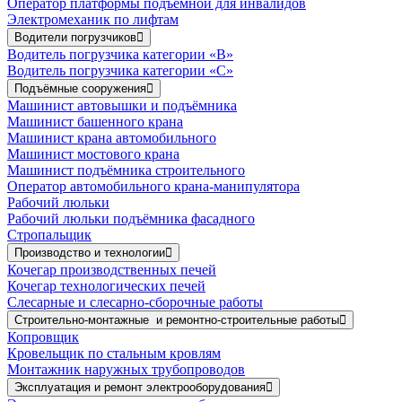
Оператор платформы подъёмной для инвалидов
Электромеханик по лифтам
Водители погрузчиков
Водитель погрузчика категории «B»
Водитель погрузчика категории «С»
Подъёмные сооружения
Машинист автовышки и подъёмника
Машинист башенного крана
Машинист крана автомобильного
Машинист мостового крана
Машинист подъёмника строительного
Оператор автомобильного крана-манипулятора
Рабочий люльки
Рабочий люльки подъёмника фасадного
Стропальщик
Производство и технологии
Кочегар производственных печей
Кочегар технологических печей
Слесарные и слесарно-сборочные работы
Строительно-монтажные и ремонтно-строительные работы
Копровщик
Кровельщик по стальным кровлям
Монтажник наружных трубопроводов
Эксплуатация и ремонт электрооборудования