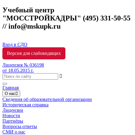
Учебный центр
"МОССТРОЙКАДРЫ"
(495) 331-50-55
// info@mskupk.ru
Вход в СДО
Версия для слабовидящих
Лицензия № 036198
от 18.05.2015 г.
Toggle
Главная
navigation
О нас
Сведения об образовательной организации
Историческая справка
Лицензии
Новости
Партнёры
Вопросы-ответы
СМИ о нас