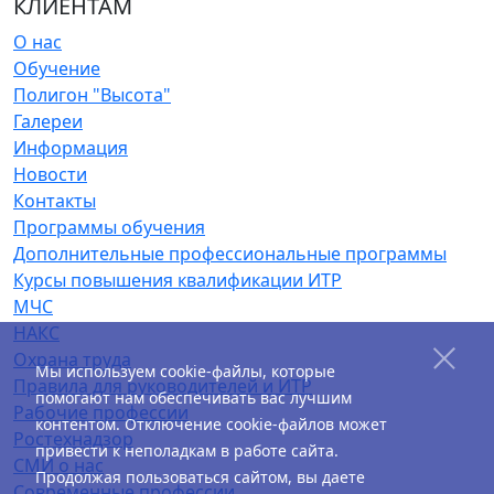
КЛИЕНТАМ
О нас
Обучение
Полигон "Высота"
Галереи
Информация
Новости
Контакты
Программы обучения
Дополнительные профессиональные программы
Курсы повышения квалификации ИТР
МЧС
НАКС
Охрана труда
Мы используем cookie-файлы, которые
Правила для руководителей и ИТР
помогают нам обеспечивать вас лучшим
Рабочие профессии
контентом. Отключение cookie-файлов может
Ростехнадзор
привести к неполадкам в работе сайта.
СМИ о нас
Продолжая пользоваться сайтом, вы даете
Современные профессии