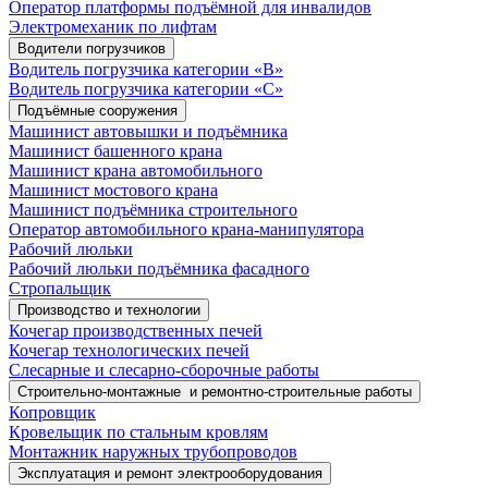
Оператор платформы подъёмной для инвалидов
Электромеханик по лифтам
Водители погрузчиков
Водитель погрузчика категории «B»
Водитель погрузчика категории «С»
Подъёмные сооружения
Машинист автовышки и подъёмника
Машинист башенного крана
Машинист крана автомобильного
Машинист мостового крана
Машинист подъёмника строительного
Оператор автомобильного крана-манипулятора
Рабочий люльки
Рабочий люльки подъёмника фасадного
Стропальщик
Производство и технологии
Кочегар производственных печей
Кочегар технологических печей
Слесарные и слесарно-сборочные работы
Строительно-монтажные и ремонтно-строительные работы
Копровщик
Кровельщик по стальным кровлям
Монтажник наружных трубопроводов
Эксплуатация и ремонт электрооборудования