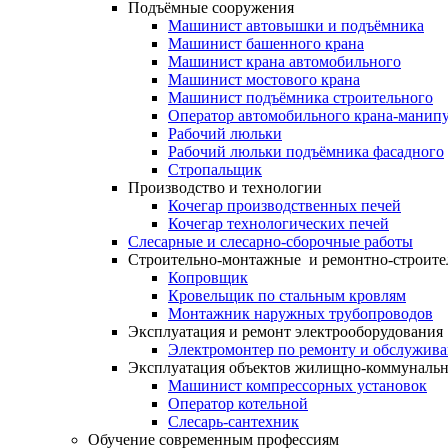
Подъёмные сооружения
Машинист автовышки и подъёмника
Машинист башенного крана
Машинист крана автомобильного
Машинист мостового крана
Машинист подъёмника строительного
Оператор автомобильного крана-манипу
Рабочий люльки
Рабочий люльки подъёмника фасадного
Стропальщик
Производство и технологии
Кочегар производственных печей
Кочегар технологических печей
Слесарные и слесарно-сборочные работы
Строительно-монтажные и ремонтно-строите
Копровщик
Кровельщик по стальным кровлям
Монтажник наружных трубопроводов
Эксплуатация и ремонт электрооборудования
Электромонтер по ремонту и обслужив
Эксплуатация объектов жилищно-коммунальн
Машинист компрессорных установок
Оператор котельной
Слесарь-сантехник
Обучение современным профессиям