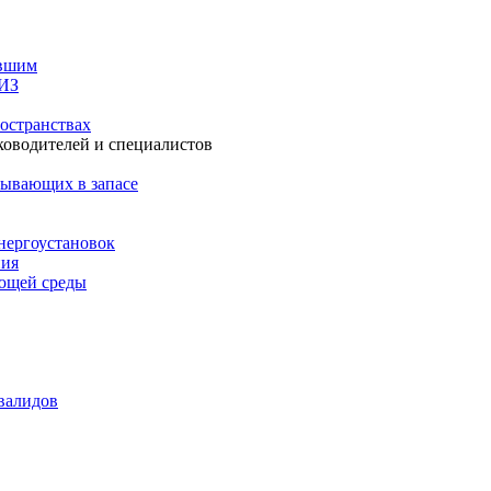
авшим
СИЗ
остранствах
ководителей и специалистов
бывающих в запасе
нергоустановок
ния
ающей среды
валидов