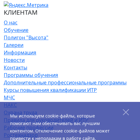
КЛИЕНТАМ
О нас
Обучение
Полигон "Высота"
Галереи
Информация
Новости
Контакты
Программы обучения
Дополнительные профессиональные программы
Курсы повышения квалификации ИТР
МЧС
НАКС
Охрана труда
Мы используем cookie-файлы, которые
Правила для руководителей и ИТР
помогают нам обеспечивать вас лучшим
Рабочие профессии
контентом. Отключение cookie-файлов может
Ростехнадзор
привести к неполадкам в работе сайта.