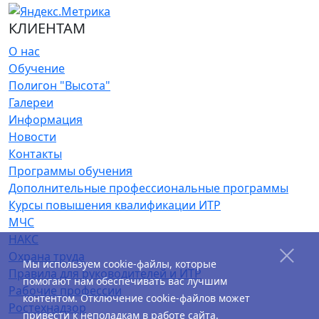
КЛИЕНТАМ
О нас
Обучение
Полигон "Высота"
Галереи
Информация
Новости
Контакты
Программы обучения
Дополнительные профессиональные программы
Курсы повышения квалификации ИТР
МЧС
НАКС
Охрана труда
Мы используем cookie-файлы, которые
Правила для руководителей и ИТР
помогают нам обеспечивать вас лучшим
Рабочие профессии
контентом. Отключение cookie-файлов может
Ростехнадзор
привести к неполадкам в работе сайта.