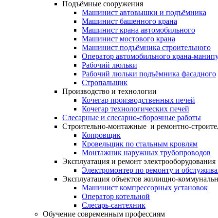
Подъёмные сооружения
Машинист автовышки и подъёмника
Машинист башенного крана
Машинист крана автомобильного
Машинист мостового крана
Машинист подъёмника строительного
Оператор автомобильного крана-манипу
Рабочий люльки
Рабочий люльки подъёмника фасадного
Стропальщик
Производство и технологии
Кочегар производственных печей
Кочегар технологических печей
Слесарные и слесарно-сборочные работы
Строительно-монтажные и ремонтно-строите
Копровщик
Кровельщик по стальным кровлям
Монтажник наружных трубопроводов
Эксплуатация и ремонт электрооборудования
Электромонтер по ремонту и обслужив
Эксплуатация объектов жилищно-коммунальн
Машинист компрессорных установок
Оператор котельной
Слесарь-сантехник
Обучение современным профессиям