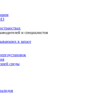
авшим
СИЗ
остранствах
ководителей и специалистов
бывающих в запасе
нергоустановок
ния
ающей среды
валидов