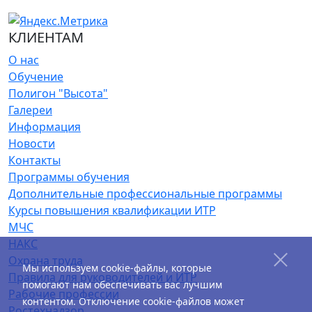
КЛИЕНТАМ
О нас
Обучение
Полигон "Высота"
Галереи
Информация
Новости
Контакты
Программы обучения
Дополнительные профессиональные программы
Курсы повышения квалификации ИТР
МЧС
НАКС
Охрана труда
Мы используем cookie-файлы, которые
Правила для руководителей и ИТР
помогают нам обеспечивать вас лучшим
Рабочие профессии
контентом. Отключение cookie-файлов может
Ростехнадзор