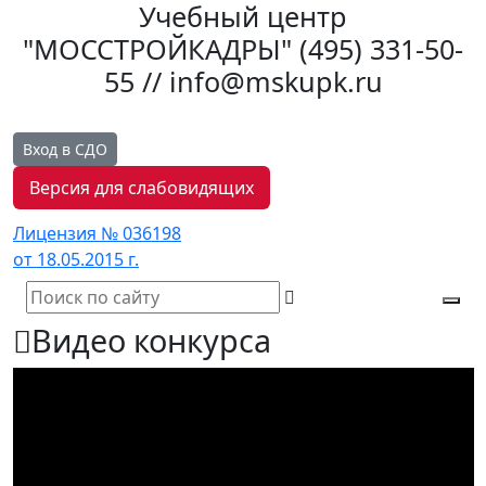
Учебный центр
"МОССТРОЙКАДРЫ"
(495) 331-50-
55 // info@mskupk.ru
Вход в СДО
Версия для слабовидящих
Лицензия № 036198
от 18.05.2015 г.
Tog
Видео конкурса
navi