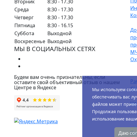
По
Вторник
8:30 - 17.30
Ин
Среда
8:30 - 17.30
Ко
Четверг
8:30 - 17.30
Пятница
8:30 - 16.15
До
Суббота
Выходной
пр
Воскресенье
Выходной
пр
МЫ В СОЦИАЛЬНЫХ СЕТЯХ
М
Ох
Будем вам очень признательны, если
Ра
оставите свой объективный отзыв о нашем
Центре в Яндексе
СМ
Мы используем cook
обеспечивать вас лу
Чл
файлов может привес
Продолжая пользоват
использование ваших
По
Даю со