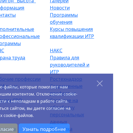
лигон "Высота"
Галереи
формация
Новости
нтакты
Программы
обучения
полнительные
Курсы повышения
офессиональные
квалификации ИТР
ограммы
ЧС
НАКС
рана труда
Правила для
руководителей и
ИТР
бочие профессии
Ростехнадзор
И о нас
Современные
ie-файлы, которые помогают нам
профессии
чшим контентом. Отключение cookie-
енам СРО
Согласие на
ти к неполадкам в работе сайта.
обработку
ься сайтом, вы даете согласие на
персональных
 cookie-файлов.
данных
литика
Политика
гласие
Узнать подробнее