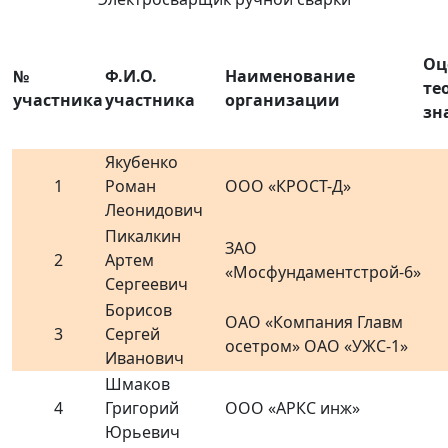
Оц
№
Ф.И.О.
Наименование
те
участника
участника
организации
зн
Якубенко
1
Роман
ООО «КРОСТ-Д»
Леонидович
Пикалкин
ЗАО
2
Артем
«Мосфундаментстрой-6»
Сергеевич
Борисов
ОАО «Компания Главм
3
Сергей
осетром» ОАО «УЖС-1»
Иванович
Шмаков
4
Григорий
ООО «АРКС инж»
Юрьевич