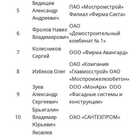
Ведищев
ПАО «Моспромстрой»
5
Александр
Филиал «Фирма Сакта»
Андреевич
ОАО
Фролов Навел
6
«Домостроительный
Владимирович
комбинат № 1»
Колесников
7
ООО «Фирма Авангард»
Сергей
ОАО «Компания
8
Избяков Олег
«Главмосстрой» ОАО
«Моспромжелезобетон»
Зуев
ООО «МонАрх» ООО
9
Александр
«Фасадные системы и
Сергеевич
конструкции»
Брьигалин
10
Владимир
ОАО «САНТЕХПРОМ»
Юрьевич
Яковлев