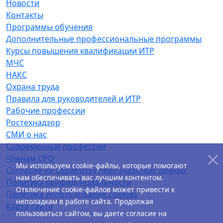
Новости
Контакты
Программы обучения
Дополнительные профессиональные программы
Курсы повышения квалификации ИТР
МЧС
НАКС
Охрана труда
Правила для руководителей и ИТР
Рабочие профессии
Ростехнадзор
СМИ о нас
Современные профессии
Членам СРО
Мы используем cookie-файлы, которые помогают
Согласие на обработку персональных данных
нам обеспечивать вас лучшим контентом.
Политика конфиденциальности
Отключение cookie-файлов может привести к
Политика использования cookies
неполадкам в работе сайта. Продолжая
Карта сайта
пользоваться сайтом, вы даете согласие на