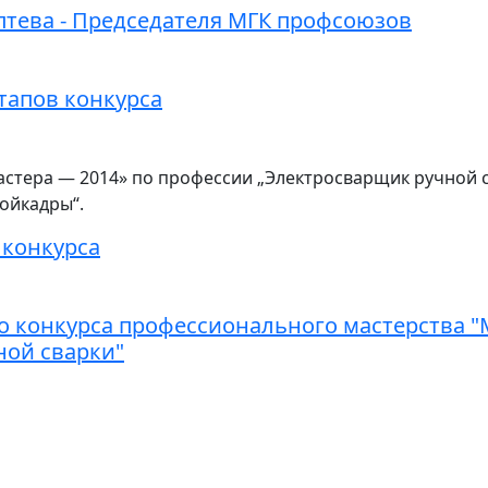
птева - Председателя МГК профсоюзов
тапов конкурса
стера — 2014» по профессии „Электросварщик ручной св
ойкадры“.
 конкурса
о конкурса профессионального мастерства "М
ной сварки"