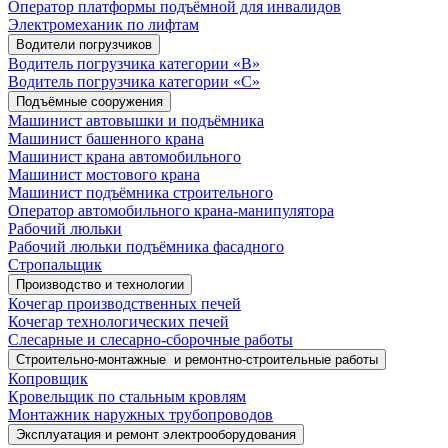
Оператор платформы подъёмной для инвалидов
Электромеханик по лифтам
Водители погрузчиков
Водитель погрузчика категории «B»
Водитель погрузчика категории «С»
Подъёмные сооружения
Машинист автовышки и подъёмника
Машинист башенного крана
Машинист крана автомобильного
Машинист мостового крана
Машинист подъёмника строительного
Оператор автомобильного крана-манипулятора
Рабочий люльки
Рабочий люльки подъёмника фасадного
Стропальщик
Производство и технологии
Кочегар производственных печей
Кочегар технологических печей
Слесарные и слесарно-сборочные работы
Строительно-монтажные и ремонтно-строительные работы
Копровщик
Кровельщик по стальным кровлям
Монтажник наружных трубопроводов
Эксплуатация и ремонт электрооборудования