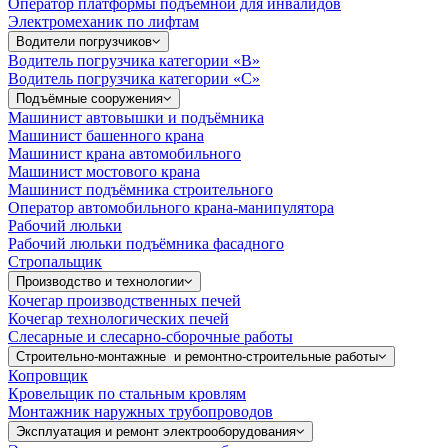
Оператор платформы подъёмной для инвалидов
Электромеханик по лифтам
Водители погрузчиков
Водитель погрузчика категории «B»
Водитель погрузчика категории «С»
Подъёмные сооружения
Машинист автовышки и подъёмника
Машинист башенного крана
Машинист крана автомобильного
Машинист мостового крана
Машинист подъёмника строительного
Оператор автомобильного крана-манипулятора
Рабочий люльки
Рабочий люльки подъёмника фасадного
Стропальщик
Производство и технологии
Кочегар производственных печей
Кочегар технологических печей
Слесарные и слесарно-сборочные работы
Строительно-монтажные и ремонтно-строительные работы
Копровщик
Кровельщик по стальным кровлям
Монтажник наружных трубопроводов
Эксплуатация и ремонт электрооборудования