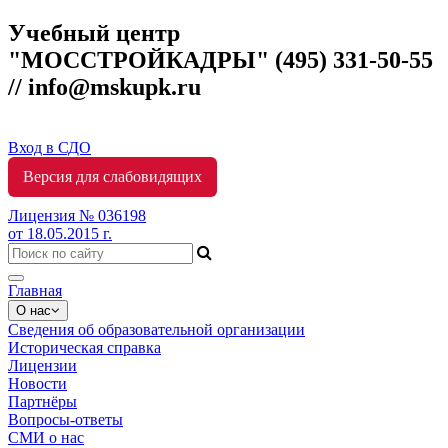
Учебный центр
"МОССТРОЙКАДРЫ"
(495) 331-50-55
// info@mskupk.ru
Вход в СДО
Версия для слабовидящих
Лицензия № 036198
от 18.05.2015 г.
Toggle
Главная
navigation
О нас
Сведения об образовательной организации
Историческая справка
Лицензии
Новости
Партнёры
Вопросы-ответы
СМИ о нас