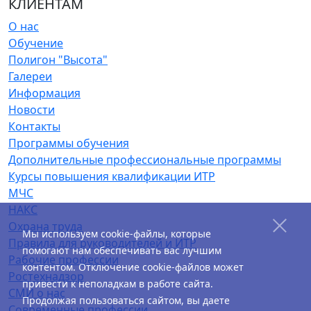
КЛИЕНТАМ
О нас
Обучение
Полигон "Высота"
Галереи
Информация
Новости
Контакты
Программы обучения
Дополнительные профессиональные программы
Курсы повышения квалификации ИТР
МЧС
НАКС
Охрана труда
Мы используем cookie-файлы, которые
Правила для руководителей и ИТР
помогают нам обеспечивать вас лучшим
Рабочие профессии
контентом. Отключение cookie-файлов может
Ростехнадзор
привести к неполадкам в работе сайта.
СМИ о нас
Продолжая пользоваться сайтом, вы даете
Современные профессии