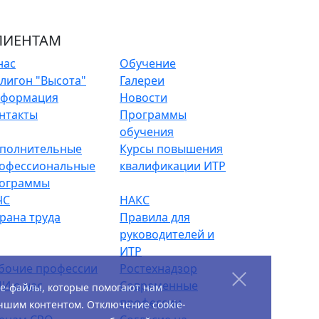
ЛИЕНТАМ
нас
Обучение
лигон "Высота"
Галереи
формация
Новости
нтакты
Программы
обучения
полнительные
Курсы повышения
офессиональные
квалификации ИТР
ограммы
ЧС
НАКС
рана труда
Правила для
руководителей и
ИТР
бочие профессии
Ростехнадзор
И о нас
Современные
ie-файлы, которые помогают нам
профессии
чшим контентом. Отключение cookie-