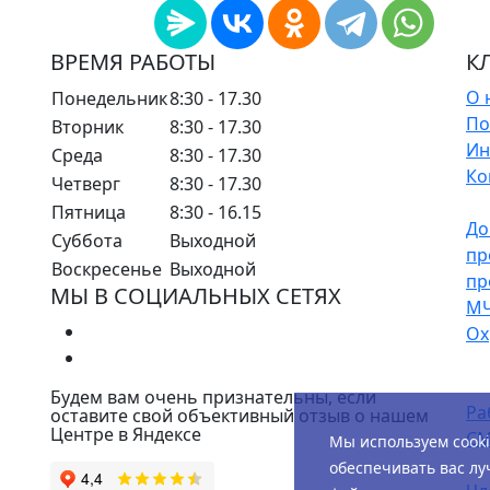
ВРЕМЯ РАБОТЫ
К
О 
Понедельник
8:30 - 17.30
По
Вторник
8:30 - 17.30
Ин
Среда
8:30 - 17.30
Ко
Четверг
8:30 - 17.30
Пятница
8:30 - 16.15
До
Суббота
Выходной
пр
Воскресенье
Выходной
пр
МЫ В СОЦИАЛЬНЫХ СЕТЯХ
М
Ох
Будем вам очень признательны, если
Ра
оставите свой объективный отзыв о нашем
Центре в Яндексе
СМ
Мы используем cook
обеспечивать вас лу