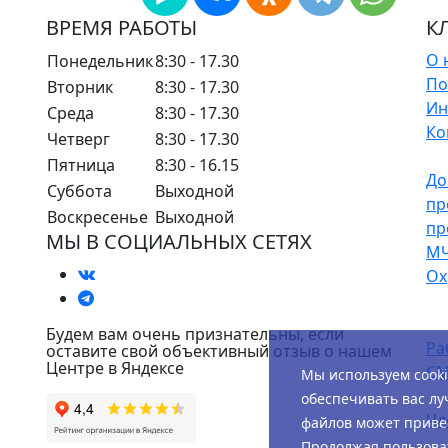
ВРЕМЯ РАБОТЫ
К
О 
Понедельник
8:30 - 17.30
По
Вторник
8:30 - 17.30
Ин
Среда
8:30 - 17.30
Ко
Четверг
8:30 - 17.30
Пятница
8:30 - 16.15
До
Суббота
Выходной
пр
Воскресенье
Выходной
пр
МЫ В СОЦИАЛЬНЫХ СЕТЯХ
М
Ох
Будем вам очень признательны, если
Ра
оставите свой объективный отзыв о нашем
Центре в Яндексе
СМ
Мы используем cook
обеспечивать вас лу
Чл
файлов может привес
Продолжая пользоват