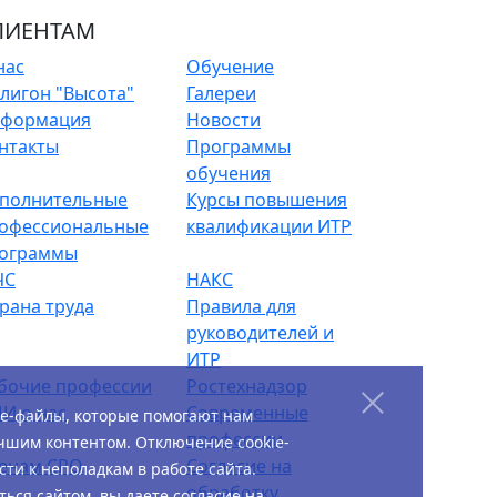
ЛИЕНТАМ
нас
Обучение
лигон "Высота"
Галереи
формация
Новости
нтакты
Программы
обучения
полнительные
Курсы повышения
офессиональные
квалификации ИТР
ограммы
ЧС
НАКС
рана труда
Правила для
руководителей и
ИТР
бочие профессии
Ростехнадзор
И о нас
Современные
ie-файлы, которые помогают нам
профессии
чшим контентом. Отключение cookie-
енам СРО
Согласие на
ти к неполадкам в работе сайта.
обработку
ься сайтом, вы даете согласие на