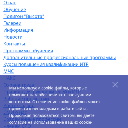
О нас
Обучение
Полигон "Высота"
Галереи
Информация
Новости
Контакты
Программы обучения
Дополнительные профессиональные программы
Курсы повышения квалификации ИТР
МЧС
НАКС
Охрана труда
Мы используем cookie-файлы, которые
Правила для руководителей и ИТР
помогают нам обеспечивать вас лучшим
Рабочие профессии
контентом. Отключение cookie-файлов может
Ростехнадзор
привести к неполадкам в работе сайта.
СМИ о нас
Продолжая пользоваться сайтом, вы даете
Современные профессии
согласие на использование ваших cookie-
Членам СРО