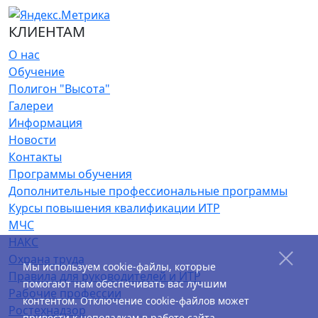
КЛИЕНТАМ
О нас
Обучение
Полигон "Высота"
Галереи
Информация
Новости
Контакты
Программы обучения
Дополнительные профессиональные программы
Курсы повышения квалификации ИТР
МЧС
НАКС
Охрана труда
Мы используем cookie-файлы, которые
Правила для руководителей и ИТР
помогают нам обеспечивать вас лучшим
Рабочие профессии
контентом. Отключение cookie-файлов может
Ростехнадзор
привести к неполадкам в работе сайта.