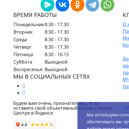
ВРЕМЯ РАБОТЫ
К
О 
Понедельник
8:30 - 17.30
По
Вторник
8:30 - 17.30
Ин
Среда
8:30 - 17.30
Ко
Четверг
8:30 - 17.30
Пятница
8:30 - 16.15
До
Суббота
Выходной
пр
Воскресенье
Выходной
пр
МЫ В СОЦИАЛЬНЫХ СЕТЯХ
М
Ох
Будем вам очень признательны, если
Ра
оставите свой объективный отзыв о нашем
Центре в Яндексе
СМ
Мы используем cook
обеспечивать вас лу
Чл
файлов может привес