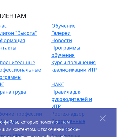
ЛИЕНТАМ
нас
Обучение
лигон "Высота"
Галереи
формация
Новости
нтакты
Программы
обучения
полнительные
Курсы повышения
офессиональные
квалификации ИТР
ограммы
ЧС
НАКС
рана труда
Правила для
руководителей и
ИТР
бочие профессии
Ростехнадзор
И о нас
Современные
ie-файлы, которые помогают нам
профессии
чшим контентом. Отключение cookie-
енам СРО
Согласие на
ти к неполадкам в работе сайта.