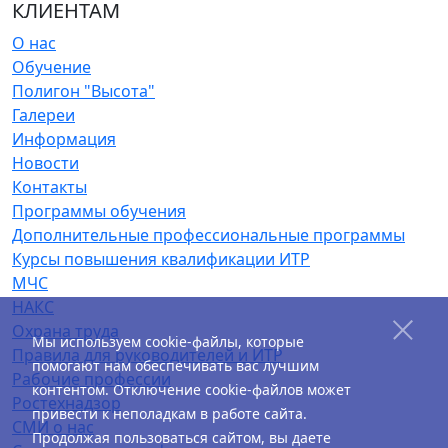
КЛИЕНТАМ
О нас
Обучение
Полигон "Высота"
Галереи
Информация
Новости
Контакты
Программы обучения
Дополнительные профессиональные программы
Курсы повышения квалификации ИТР
МЧС
НАКС
Охрана труда
Мы используем cookie-файлы, которые
Правила для руководителей и ИТР
помогают нам обеспечивать вас лучшим
Рабочие профессии
контентом. Отключение cookie-файлов может
Ростехнадзор
привести к неполадкам в работе сайта.
СМИ о нас
Продолжая пользоваться сайтом, вы даете