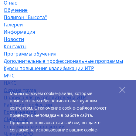
О нас
Обучение
Полигон "Высота"
Галереи
Информация
Новости
Контакты
Программы обучения
Дополнительные профессиональные программы
Курсы повышения квалификации ИТР
МЧС
НАКС
Охрана труда
Мы используем cookie-файлы, которые
Правила для руководителей и ИТР
помогают нам обеспечивать вас лучшим
Рабочие профессии
контентом. Отключение cookie-файлов может
Ростехнадзор
привести к неполадкам в работе сайта.
СМИ о нас
Продолжая пользоваться сайтом, вы даете
Современные профессии
согласие на использование ваших cookie-
Членам СРО