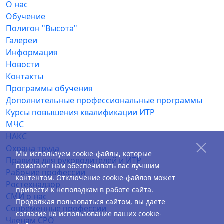
О нас
Обучение
Полигон "Высота"
Галереи
Информация
Новости
Контакты
Программы обучения
Дополнительные профессиональные программы
Курсы повышения квалификации ИТР
МЧС
НАКС
Охрана труда
Мы используем cookie-файлы, которые
Правила для руководителей и ИТР
помогают нам обеспечивать вас лучшим
Рабочие профессии
контентом. Отключение cookie-файлов может
Ростехнадзор
привести к неполадкам в работе сайта.
СМИ о нас
Продолжая пользоваться сайтом, вы даете
Современные профессии
согласие на использование ваших cookie-
Членам СРО